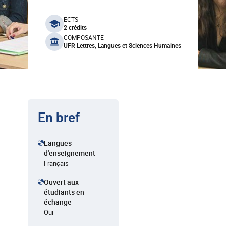
benefits
ECTS
2 crédits
COMPOSANTE
UFR Lettres, Langues et Sciences Humaines
En bref
Langues
d'enseignement
Français
Ouvert aux
étudiants en
échange
Oui