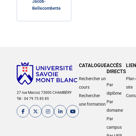
Jacob-
Bellecombette
CATALOGUE
ACCÈS
LIE
DIRECTS
Rechercher un
Plan
Par
cours
site
27 rue Marcoz 73000 CHAMBÉRY
diplôme
Rechercher
Cont
Tél : 04 79 75 85 85
Par
une formation
domaine
Par
campus
Par UFR,