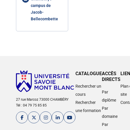
campus de
Jacob-
Bellecombette
CATALOGUE
ACCÈS
LIE
DIRECTS
Rechercher un
Plan
Par
cours
site
27 rue Marcoz 73000 CHAMBÉRY
diplôme
Rechercher
Cont
Tél : 04 79 75 85 85
Par
une formation
domaine
Par