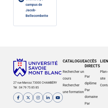
campus de
Jacob-
Bellecombette
CATALOGUE
ACCÈS
LIE
DIRECTS
Rechercher un
Plan
Par
cours
site
27 rue Marcoz 73000 CHAMBÉRY
diplôme
Rechercher
Cont
Tél : 04 79 75 85 85
Par
une formation
domaine
Par