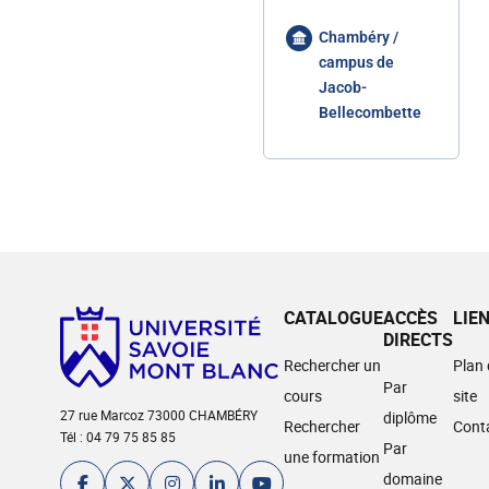
Chambéry /
campus de
Jacob-
Bellecombette
CATALOGUE
ACCÈS
LIE
DIRECTS
Rechercher un
Plan
Par
cours
site
27 rue Marcoz 73000 CHAMBÉRY
diplôme
Rechercher
Cont
Tél : 04 79 75 85 85
Par
une formation
domaine