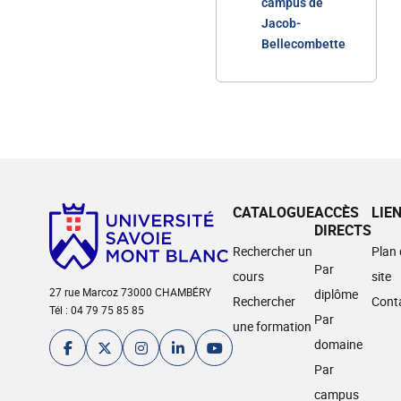
campus de
Jacob-
Bellecombette
CATALOGUE
ACCÈS
LIE
DIRECTS
Rechercher un
Plan
Par
cours
site
27 rue Marcoz 73000 CHAMBÉRY
diplôme
Rechercher
Cont
Tél : 04 79 75 85 85
Par
une formation
domaine
Par
campus