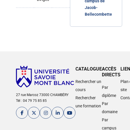
campus de
Jacob-
Bellecombette
CATALOGUE
ACCÈS
LIE
DIRECTS
Rechercher un
Plan
Par
cours
site
27 rue Marcoz 73000 CHAMBÉRY
diplôme
Rechercher
Cont
Tél : 04 79 75 85 85
Par
une formation
domaine
Par
campus