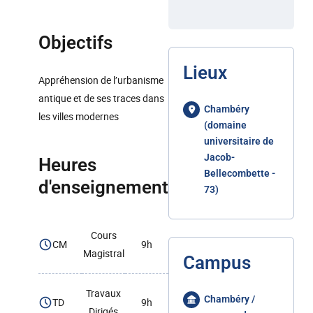
Objectifs
Lieux
Appréhension de l’urbanisme
antique et de ses traces dans
Chambéry
les villes modernes
(domaine
universitaire de
Jacob-
Heures
Bellecombette -
d'enseignement
73)
Cours
CM
9h
Magistral
Campus
Travaux
Chambéry /
TD
9h
Dirigés