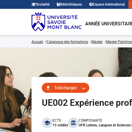
Scolarité
Bibliothèques
Espace international
ANNÉE UNIVERSITAI
Accueil
Catalogue des formations
Master
Master Patrimoi
Télécharger
UE002 Expérience prof
benefits
ECTS
COMPOSANTE
15 crédits
UFR Lettres, Langues et Science