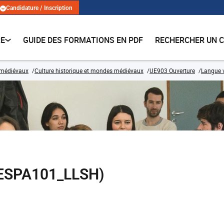
Candidature / Inscription
RE
GUIDE DES FORMATIONS EN PDF
RECHERCHER UN 
 médiévaux
Culture historique et mondes médiévaux
UE903 Ouverture
Langue 
 (ESPA101_LLSH)