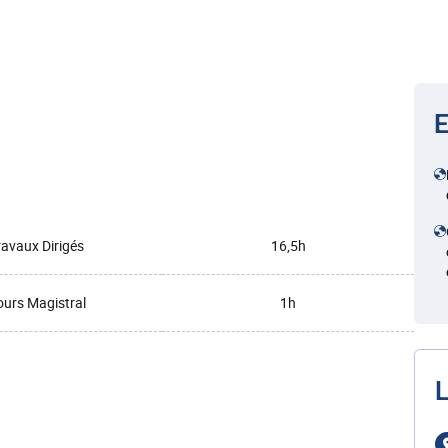
E
ravaux Dirigés
16,5h
urs Magistral
1h
L