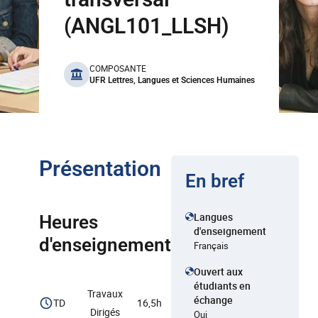
(ANGL101_LLSH)
benefits
COMPOSANTE
UFR Lettres, Langues et Sciences Humaines
Présentation
En bref
Langues
Heures
d'enseignement
d'enseignement
Français
Ouvert aux
étudiants en
Travaux
échange
TD
16,5h
Dirigés
Oui