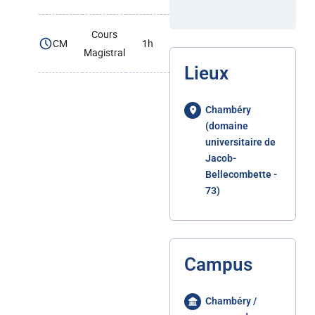
Cours
CM
1h
Magistral
Lieux
Chambéry
(domaine
universitaire de
Jacob-
Bellecombette -
73)
Campus
Chambéry /