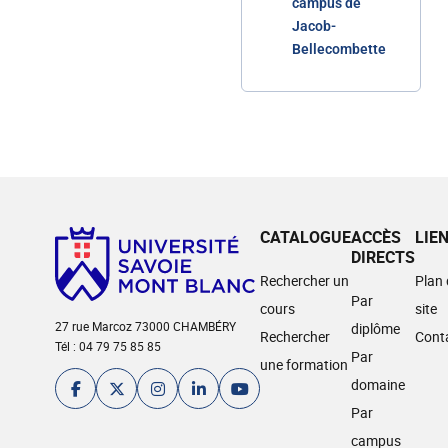
campus de
Jacob-
Bellecombette
CATALOGUE
ACCÈS
LIE
DIRECTS
Rechercher un
Plan
Par
cours
site
27 rue Marcoz 73000 CHAMBÉRY
diplôme
Rechercher
Cont
Tél : 04 79 75 85 85
Par
une formation
domaine
Par
campus