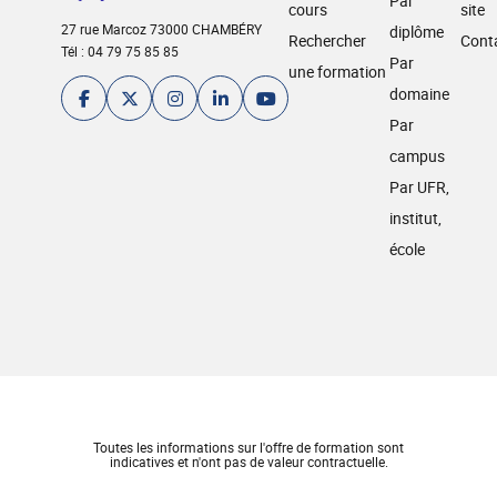
Par
cours
site
27 rue Marcoz 73000 CHAMBÉRY
diplôme
Rechercher
Cont
Tél : 04 79 75 85 85
Par
une formation
domaine
Par
campus
Par UFR,
institut,
école
Toutes les informations sur l'offre de formation sont
indicatives et n'ont pas de valeur contractuelle.