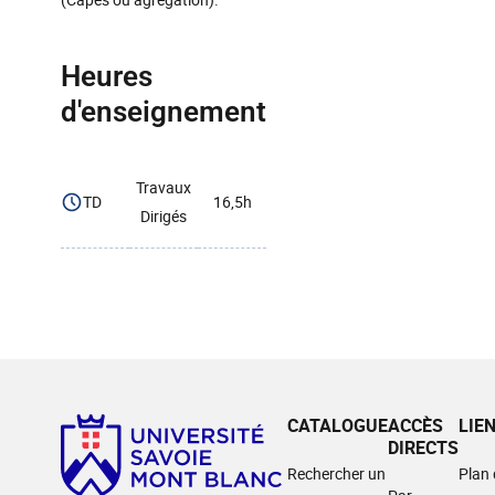
Heures
d'enseignement
Travaux
TD
16,5h
Dirigés
CATALOGUE
ACCÈS
LIE
DIRECTS
Rechercher un
Plan