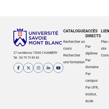
CATALOGUE
ACCÈS
LIE
DIRECTS
Rechercher un
Plan
Par
cours
site
27 rue Marcoz 73000 CHAMBÉRY
diplôme
Rechercher
Cont
Tél : 04 79 75 85 85
Par
une formation
domaine
Par
campus
Par UFR,
institut,
école