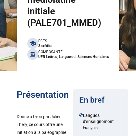
initiale
(PALE701_MMED)
benefits
ECTS
3 crédits
COMPOSANTE
UFR Lettres, Langues et Sciences Humaines
Présentation
En bref
Langues
Donné à Lyon par Julien
d'enseignement
Théry, ce cours offre une
Français
initiation à la paléographie