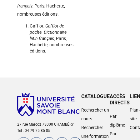
français
, Paris, Hachette,
nombreuses éditions.
Gaffiot,
Gaffiot de
poche. Dictionnaire
latin français
, Paris,
Hachette, nombreuses
éditions.
CATALOGUE
ACCÈS
LIE
DIRECTS
Rechercher un
Plan
Par
cours
site
27 rue Marcoz 73000 CHAMBÉRY
diplôme
Rechercher
Cont
Tél : 04 79 75 85 85
Par
une formation