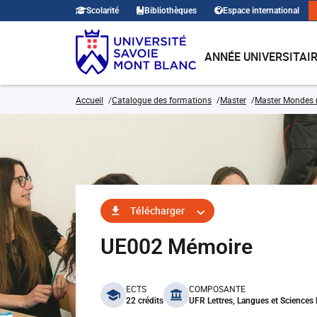
Scolarité
Bibliothèques
Espace international
ANNÉE UNIVERSITAI
Accueil
Catalogue des formations
Master
Master Mondes
Télécharger
UE002 Mémoire
benefits
ECTS
COMPOSANTE
22 crédits
UFR Lettres, Langues et Science