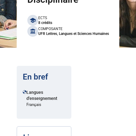
benefits
ECTS
8 crédits
COMPOSANTE
UFR Lettres, Langues et Sciences Humaines
En bref
Langues
d'enseignement
Français