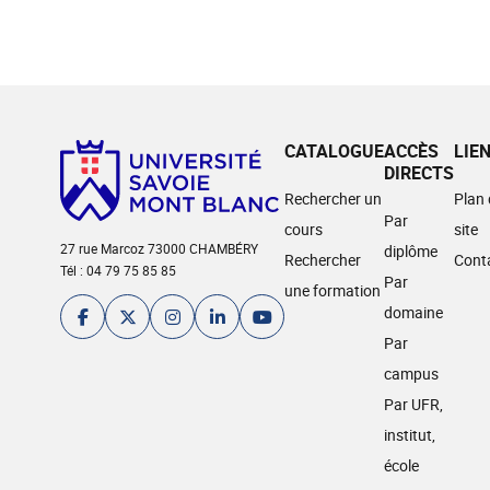
CATALOGUE
ACCÈS
LIE
DIRECTS
Rechercher un
Plan
Par
cours
site
27 rue Marcoz 73000 CHAMBÉRY
diplôme
Rechercher
Cont
Tél : 04 79 75 85 85
Par
une formation
domaine
Par
campus
Par UFR,
institut,
école