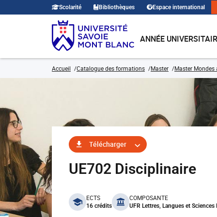
Scolarité
Bibliothèques
Espace international
ANNÉE UNIVERSITAI
Accueil
Catalogue des formations
Master
Master Mondes 
Télécharger
UE702 Disciplinaire
benefits
ECTS
COMPOSANTE
16 crédits
UFR Lettres, Langues et Science