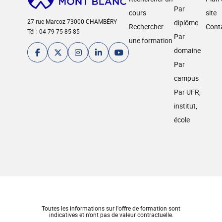
Par
cours
site
27 rue Marcoz 73000 CHAMBÉRY
diplôme
Rechercher
Cont
Tél : 04 79 75 85 85
Par
une formation
domaine
Par
campus
Par UFR,
institut,
école
Toutes les informations sur l'offre de formation sont
indicatives et n'ont pas de valeur contractuelle.