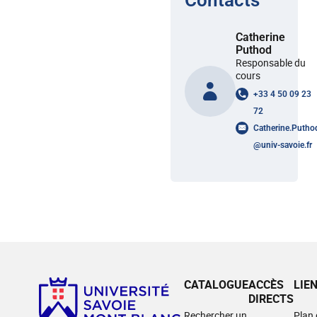
Contacts
Catherine
Puthod
Responsable du
cours
+33 4 50 09 23
72
Catherine.Putho
@
univ-savoie.fr
CATALOGUE
ACCÈS
LIE
DIRECTS
Rechercher un
Plan