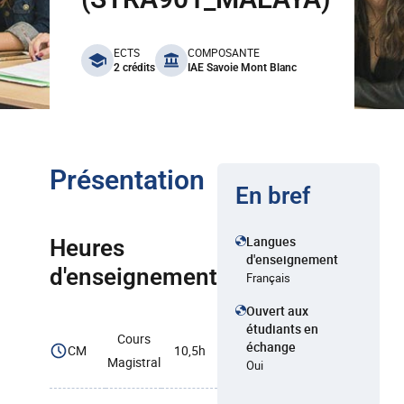
benefits
ECTS
COMPOSANTE
2 crédits
IAE Savoie Mont Blanc
Présentation
En bref
Langues
Heures
d'enseignement
d'enseignement
Français
Ouvert aux
étudiants en
Cours
échange
CM
10,5h
Magistral
Oui