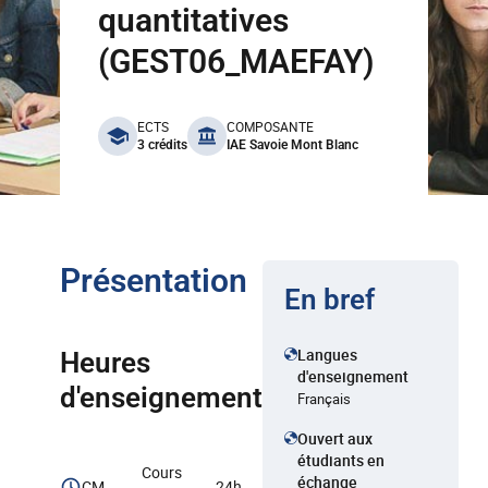
quantitatives
(GEST06_MAEFAY)
benefits
ECTS
COMPOSANTE
3 crédits
IAE Savoie Mont Blanc
Présentation
En bref
Langues
Heures
d'enseignement
d'enseignement
Français
Ouvert aux
étudiants en
Cours
échange
CM
24h