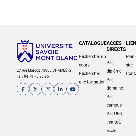
CATALOGUE
ACCÈS
LIE
DIRECTS
Rechercher un
Plan
Par
cours
site
27 rue Marcoz 73000 CHAMBÉRY
diplôme
Rechercher
Cont
Tél : 04 79 75 85 85
Par
une formation
domaine
Par
campus
Par UFR,
institut,
école