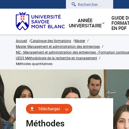
Rechercher
GUIDE D
ANNÉE
FORMAT
UNIVERSITAIRE
EN PDF
Accueil
Catalogue des formations
Master
Master Management et administration des entreprises
M2 - Management et administration des entreprises - Formation continu
UE03 Méthodologie de la recherche en management
Méthodes quantitatives
Télécharger
Méthodes