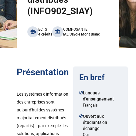
(INFO902_SIAY)
benefits
ECTS
COMPOSANTE
4 crédits
IAE Savoie Mont Blanc
Présentation
En bref
Langues
Les systèmes d'information
d'enseignement
des entreprises sont
Français
aujourd'hui des systèmes
Ouvert aux
majoritairement distribués
étudiants en
(répartis)...par exemple, les
échange
solutions, applications
Oui