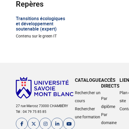
Repères
Transitions écologiques
et développement
soutenable (expert)
Contenu sur le green IT
CATALOGUE
ACCÈS
LIE
DIRECTS
Rechercher un
Plan
Par
cours
site
27 rue Marcoz 73000 CHAMBÉRY
diplôme
Rechercher
Cont
Tél : 04 79 75 85 85
Par
une formation
domaine