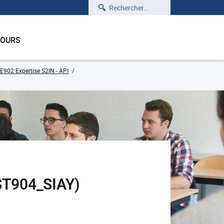
Rechercher
COURS
E902 Expertise S2IN - API
EST904_SIAY)