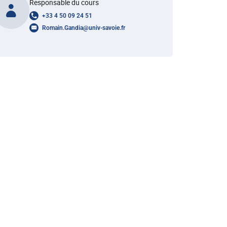
Responsable du cours
+33 4 50 09 24 51
Romain.Gandia
@
univ-savoie.fr