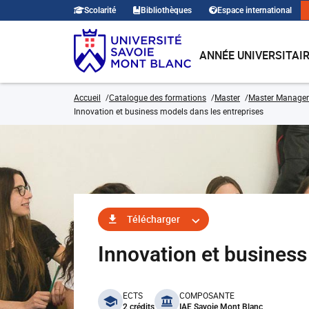
Scolarité
Bibliothèques
Espace international
ANNÉE UNIVERSITAI
Accueil
Catalogue des formations
Master
Master Manage
Innovation et business models dans les entreprises
Télécharger
Innovation et busines
benefits
ECTS
COMPOSANTE
2 crédits
IAE Savoie Mont Blanc