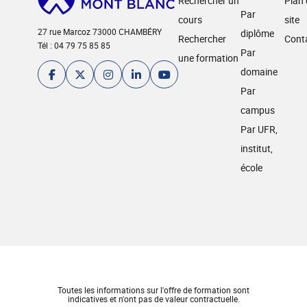
Rechercher un
Plan
Par
cours
site
27 rue Marcoz 73000 CHAMBÉRY
diplôme
Rechercher
Cont
Tél : 04 79 75 85 85
Par
une formation
domaine
Par
campus
Par UFR,
institut,
école
Toutes les informations sur l'offre de formation sont
indicatives et n'ont pas de valeur contractuelle.