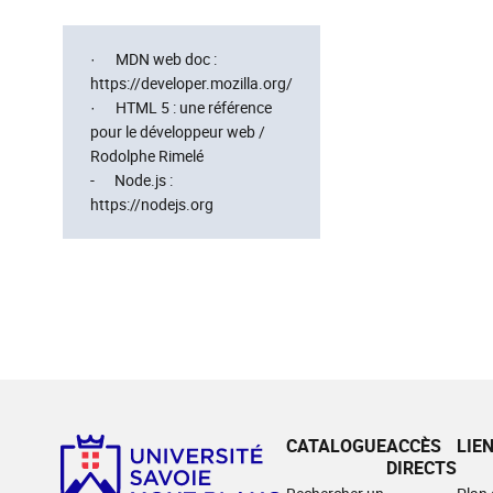
· MDN web doc :
https://developer.mozilla.org/
· HTML 5 : une référence
pour le développeur web /
Rodolphe Rimelé
- Node.js :
https://nodejs.org
CATALOGUE
ACCÈS
LIE
DIRECTS