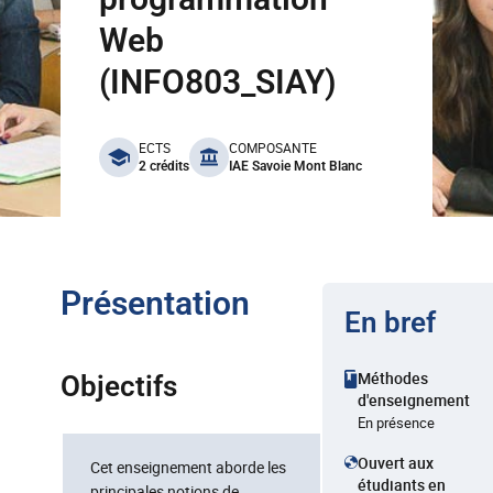
Web
(INFO803_SIAY)
benefits
ECTS
COMPOSANTE
2 crédits
IAE Savoie Mont Blanc
Présentation
En bref
Méthodes
Objectifs
d'enseignement
En présence
Ouvert aux
Cet enseignement aborde les
étudiants en
principales notions de