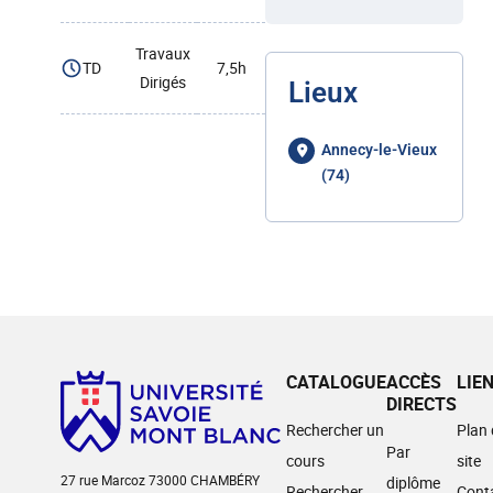
Travaux
TD
7,5h
Dirigés
Lieux
Annecy-le-Vieux
(74)
CATALOGUE
ACCÈS
LIE
DIRECTS
Rechercher un
Plan
Par
cours
site
27 rue Marcoz 73000 CHAMBÉRY
diplôme
Rechercher
Cont