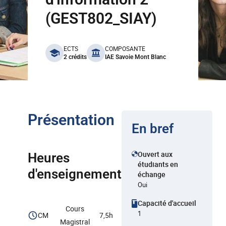
(GEST802_SIAY)
benefits
ECTS
COMPOSANTE
2 crédits
IAE Savoie Mont Blanc
Présentation
En bref
Ouvert aux
Heures
étudiants en
d'enseignement
échange
Oui
Capacité d'accueil
Cours
1
CM
7,5h
Magistral