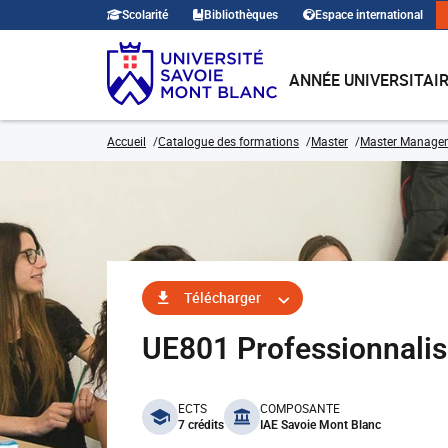
Scolarité
Bibliothèques
Espace international
ANNÉE UNIVERSITAI
Accueil
Catalogue des formations
Master
Master Manage
Télécharger
UE801 Professionnalis
benefits
ECTS
COMPOSANTE
7 crédits
IAE Savoie Mont Blanc