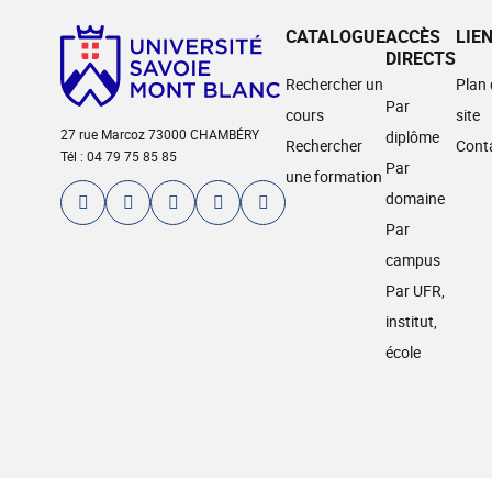
CATALOGUE
ACCÈS
LIE
DIRECTS
Rechercher un
Plan
Par
cours
site
27 rue Marcoz 73000 CHAMBÉRY
diplôme
Rechercher
Cont
Tél : 04 79 75 85 85
Par
une formation
domaine
Par
campus
Par UFR,
institut,
école