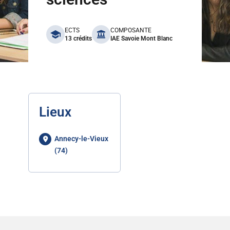
benefits
ECTS
COMPOSANTE
13 crédits
IAE Savoie Mont Blanc
Lieux
Annecy-le-Vieux
(74)