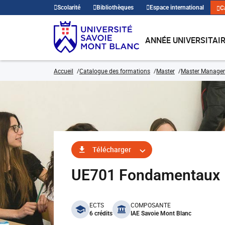
Scolarité
Bibliothèques
Espace international
C
ANNÉE UNIVERSITAI
Accueil
Catalogue des formations
Master
Master Manage
Télécharger
UE701 Fondamentaux
benefits
ECTS
COMPOSANTE
6 crédits
IAE Savoie Mont Blanc