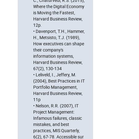
C., Chaturvedi, R.S. (2015),
Where the Digital Economy
is Moving the Fastest,
Harvard Business Review,
12p.
• Davenport, T.H., Hammer,
H., Metsisto, T.J. (1989),
How executives can shape
their company's
information systems,
Harvard Business Review,
67(2), 130-134
• Leliveld, I., Jeffery, M.
(2004), Best Practices in IT
Portfolio Management,
Harvard Business Review,
11p
• Nelson, R.R. (2007), IT
Project Management:
Infamous failures, classic
mistakes, and best
practices, MIS Quarterly,
6(2), 67-78. Accessible sur