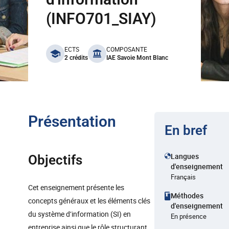
(INFO701_SIAY)
benefits
ECTS
COMPOSANTE
2 crédits
IAE Savoie Mont Blanc
Présentation
En bref
Langues
Objectifs
d'enseignement
Français
Cet enseignement présente les
Méthodes
concepts généraux et les éléments clés
d'enseignement
du système d’information (SI) en
En présence
entreprise ainsi que le rôle structurant