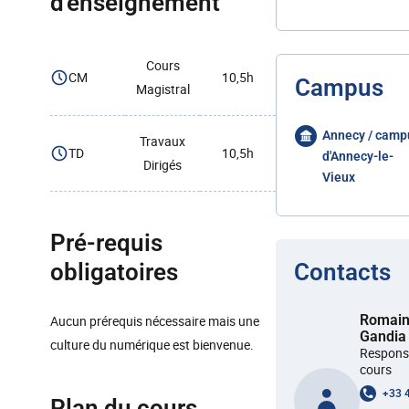
d'enseignement
Cours
CM
10,5h
Campus
Magistral
Annecy / camp
Travaux
TD
10,5h
d'Annecy-le-
Dirigés
Vieux
Pré-requis
obligatoires
Contacts
Romai
Aucun prérequis nécessaire mais une
Gandia
culture du numérique est bienvenue.
Respons
cours
+33 
Plan du cours