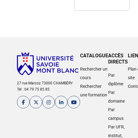
CATALOGUE
ACCÈS
LIE
DIRECTS
Rechercher un
Plan
Par
cours
site
27 rue Marcoz 73000 CHAMBÉRY
diplôme
Rechercher
Cont
Tél : 04 79 75 85 85
Par
une formation
domaine
Par
campus
Par UFR,
institut,