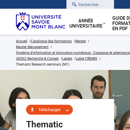
Rechercher
GUIDE D
ANNÉE
FORMAT
UNIVERSITAIRE
EN PDF
Accueil
Catalogue des formations
Master
Master Management
Système d'information et innovation numérique - Classique et alternance
UE002 Recherche & Conseil
Labels
Label CREMIS
Thematic Research seminars (M1)
Télécharger
Thematic