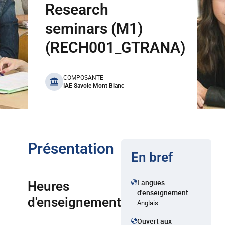
Research
seminars (M1)
(RECH001_GTRANA)
benefits
COMPOSANTE
IAE Savoie Mont Blanc
Présentation
En bref
Langues
Heures
d'enseignement
d'enseignement
Anglais
Ouvert aux