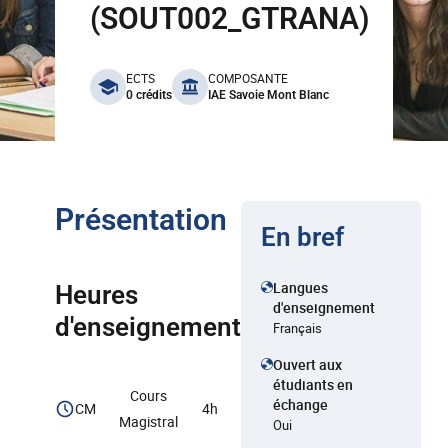
(SOUT002_GTRANA)
benefits
ECTS
COMPOSANTE
0 crédits
IAE Savoie Mont Blanc
Présentation
En bref
Langues
Heures
d'enseignement
d'enseignement
Français
Ouvert aux
étudiants en
Cours
échange
CM
4h
Magistral
Oui