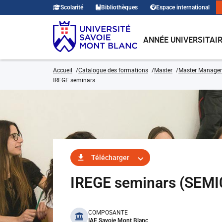
Scolarité
Bibliothèques
Espace international
ANNÉE UNIVERSITAI
Accueil
Catalogue des formations
Master
Master Manage
IREGE seminars
Télécharger
IREGE seminars (SEM
benefits
COMPOSANTE
IAE Savoie Mont Blanc