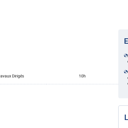
E
ravaux Dirigés
10h
L