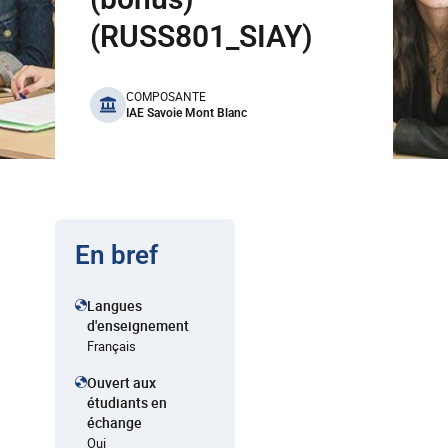
(RUSS801_SIAY)
benefits
COMPOSANTE
IAE Savoie Mont Blanc
En bref
Langues
d'enseignement
Français
Ouvert aux
étudiants en
échange
Oui