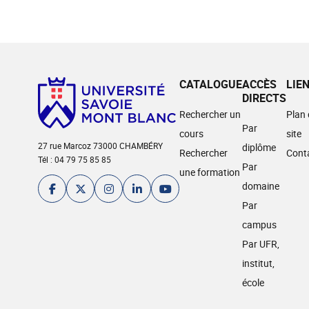
CATALOGUE
ACCÈS
LIE
DIRECTS
Rechercher un
Plan
Par
cours
site
27 rue Marcoz 73000 CHAMBÉRY
diplôme
Rechercher
Cont
Tél : 04 79 75 85 85
Par
une formation
domaine
Par
campus
Par UFR,
institut,
école