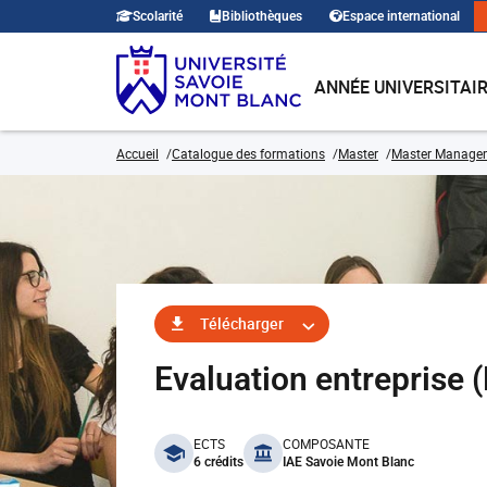
Scolarité
Bibliothèques
Espace international
ANNÉE UNIVERSITAI
Accueil
Catalogue des formations
Master
Master Manage
Télécharger
Evaluation entrepris
benefits
ECTS
COMPOSANTE
6 crédits
IAE Savoie Mont Blanc