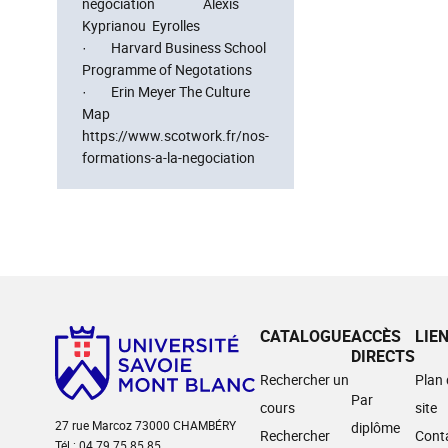
négociation Alexis
Kyprianou Eyrolles
· Harvard Business School
Programme of Negotations
· Erin Meyer The Culture
Map
https://www.scotwork.fr/nos-
formations-a-la-negociation
CATALOGUE
ACCÈS
LIE
DIRECTS
Rechercher un
Plan
Par
cours
site
27 rue Marcoz 73000 CHAMBÉRY
diplôme
Rechercher
Cont
Tél : 04 79 75 85 85