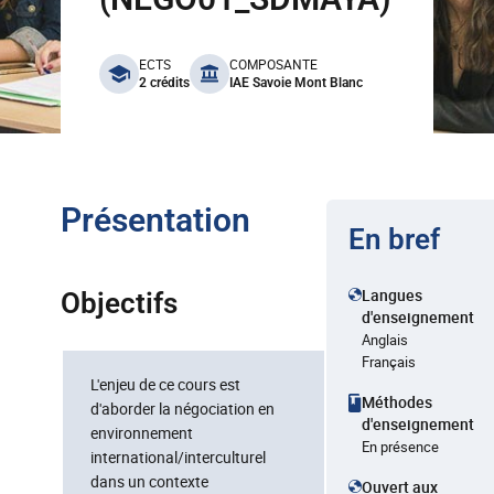
benefits
ECTS
COMPOSANTE
2 crédits
IAE Savoie Mont Blanc
Présentation
En bref
Langues
Objectifs
d'enseignement
Anglais
Français
L'enjeu de ce cours est
Méthodes
d'aborder la négociation en
d'enseignement
environnement
En présence
international/interculturel
dans un contexte
Ouvert aux