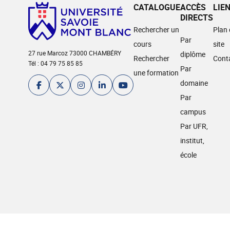
CATALOGUE
ACCÈS
LIE
DIRECTS
Rechercher un
Plan
Par
cours
site
27 rue Marcoz 73000 CHAMBÉRY
diplôme
Rechercher
Cont
Tél : 04 79 75 85 85
Par
une formation
domaine
Par
campus
Par UFR,
institut,
école