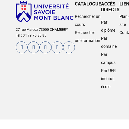
CATALOGUE
ACCÈS
LIE
DIRECTS
Rechercher un
Plan
Par
cours
site
27 rue Marcoz 73000 CHAMBÉRY
diplôme
Rechercher
Cont
Tél : 04 79 75 85 85
Par
une formation
domaine
Par
campus
Par UFR,
institut,
école