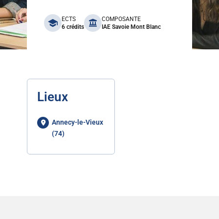
benefits
ECTS
COMPOSANTE
6 crédits
IAE Savoie Mont Blanc
Lieux
Annecy-le-Vieux
(74)