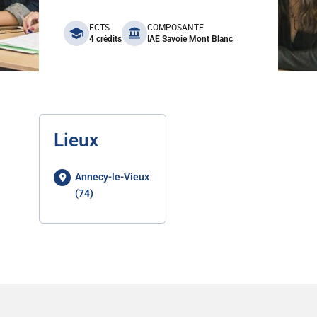
benefits
ECTS
COMPOSANTE
4 crédits
IAE Savoie Mont Blanc
Lieux
Annecy-le-Vieux
(74)