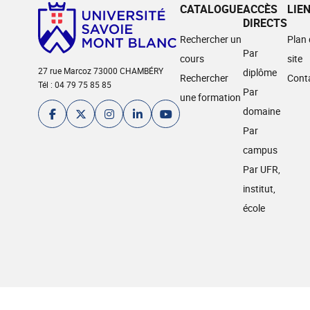
CATALOGUE
ACCÈS
LIE
DIRECTS
Rechercher un
Plan
Par
cours
site
27 rue Marcoz 73000 CHAMBÉRY
diplôme
Rechercher
Cont
Tél : 04 79 75 85 85
Par
une formation
domaine
Par
campus
Par UFR,
institut,
école