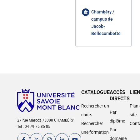
Chambéry /
campus de
Jacob-
Bellecombette
CATALOGUE
ACCÈS
LIE
DIRECTS
Rechercher un
Plan
Par
cours
site
27 rue Marcoz 73000 CHAMBÉRY
diplôme
Rechercher
Cont
Tél : 04 79 75 85 85
Par
une formation
domaine