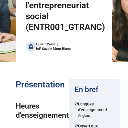
l'entrepreneuriat
social
(ENTR001_GTRANC)
benefits
COMPOSANTE
IAE Savoie Mont Blanc
Présentation
En bref
Langues
Heures
d'enseignement
d'enseignement
Anglais
Ouvert aux