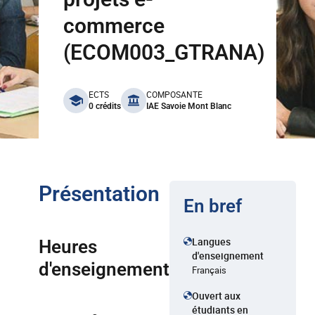
commerce
(ECOM003_GTRANA)
benefits
ECTS
COMPOSANTE
0 crédits
IAE Savoie Mont Blanc
Présentation
En bref
Langues
Heures
d'enseignement
d'enseignement
Français
Ouvert aux
étudiants en