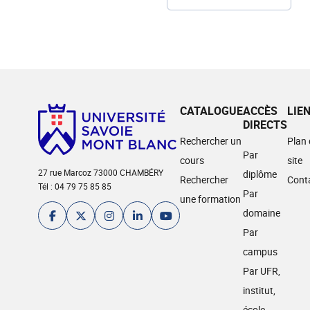
CATALOGUE
ACCÈS
LIE
DIRECTS
Rechercher un
Plan
Par
cours
site
27 rue Marcoz 73000 CHAMBÉRY
diplôme
Rechercher
Cont
Tél : 04 79 75 85 85
Par
une formation
domaine
Par
campus
Par UFR,
institut,
école