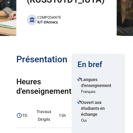
benefits
COMPOSANTE
IUT d'Annecy
Présentation
En bref
Langues
Heures
d'enseignement
d'enseignement
Français
Ouvert aux
étudiants en
Travaux
échange
TD
15h
Dirigés
Oui