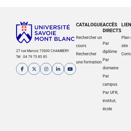
CATALOGUE
ACCÈS
LIE
DIRECTS
Rechercher un
Plan
Par
cours
site
27 rue Marcoz 73000 CHAMBÉRY
diplôme
Rechercher
Cont
Tél : 04 79 75 85 85
Par
une formation
domaine
Par
campus
Par UFR,
institut,
école