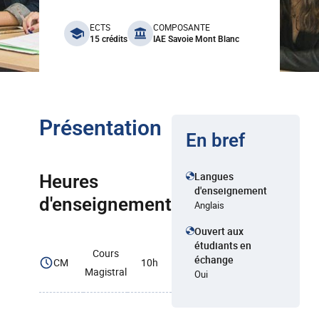
benefits
ECTS
COMPOSANTE
15 crédits
IAE Savoie Mont Blanc
Présentation
En bref
Langues
Heures
d'enseignement
d'enseignement
Anglais
Ouvert aux
étudiants en
Cours
échange
CM
10h
Magistral
Oui