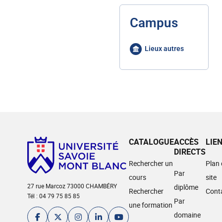
Campus
Lieux autres
CATALOGUE
ACCÈS
LIE
DIRECTS
Rechercher un
Plan
Par
cours
site
27 rue Marcoz 73000 CHAMBÉRY
diplôme
Rechercher
Cont
Tél : 04 79 75 85 85
Par
une formation
domaine