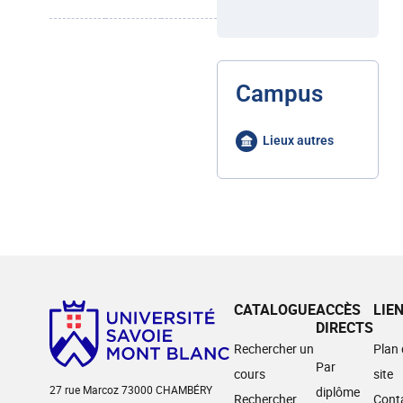
Campus
Lieux autres
CATALOGUE
ACCÈS
LIE
DIRECTS
Rechercher un
Plan
Par
cours
site
27 rue Marcoz 73000 CHAMBÉRY
diplôme
Rechercher
Cont