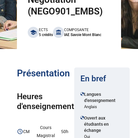
(NEGO901_EMBS)
benefits
ECTS
COMPOSANTE
5 crédits
IAE Savoie Mont Blanc
Présentation
En bref
Langues
Heures
d'enseignement
d'enseignement
Anglais
Ouvert aux
étudiants en
Cours
échange
CM
50h
Magistral
Oui