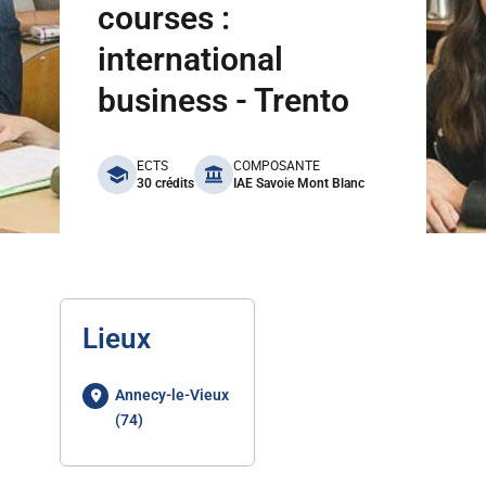
courses :
international
business - Trento
benefits
ECTS
COMPOSANTE
30 crédits
IAE Savoie Mont Blanc
Lieux
Annecy-le-Vieux
(74)