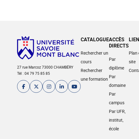
CATALOGUE
ACCÈS
LIE
DIRECTS
Rechercher un
Plan
Par
cours
site
27 rue Marcoz 73000 CHAMBÉRY
diplôme
Rechercher
Cont
Tél : 04 79 75 85 85
Par
une formation
domaine
Par
campus
Par UFR,
institut,
école