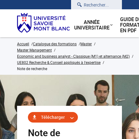
Rechercher
GUIDE D
ANNÉE
FORMAT
UNIVERSITAIRE
EN PDF
Accueil
Catalogue des formations
Master
Master Management
Economic and business analyst - Classique (M1) et alternance (M2)
UE802 Recherche & Conseil appliqués à l'expertise
Note de recherche
Télécharger
Note de