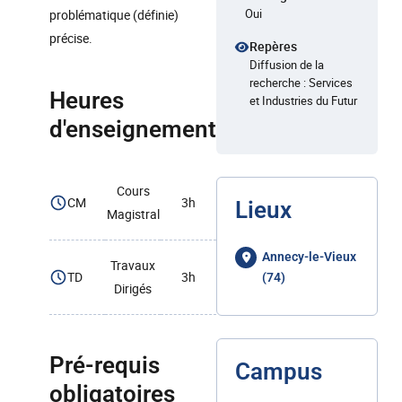
Oui
problématique (définie)
précise.
Repères
Diffusion de la
recherche : Services
Heures
et Industries du Futur
d'enseignement
Cours
CM
3h
Lieux
Magistral
Annecy-le-Vieux
Travaux
TD
3h
(74)
Dirigés
Pré-requis
Campus
obligatoires