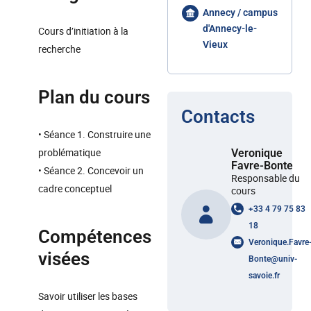
Annecy / campus
d'Annecy-le-
Cours d’initiation à la
Vieux
recherche
Plan du cours
Contacts
• Séance 1. Construire une
problématique
Veronique
Favre-Bonte
• Séance 2. Concevoir un
Responsable du
cadre conceptuel
cours
+33 4 79 75 83
18
Compétences
Veronique.Favre
visées
Bonte
@
univ-
savoie.fr
Savoir utiliser les bases