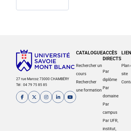
CATALOGUE
ACCÈS
LIE
DIRECTS
Rechercher un
Plan
Par
cours
site
27 rue Marcoz 73000 CHAMBÉRY
diplôme
Rechercher
Cont
Tél : 04 79 75 85 85
Par
une formation
domaine
Par
campus
Par UFR,
institut,