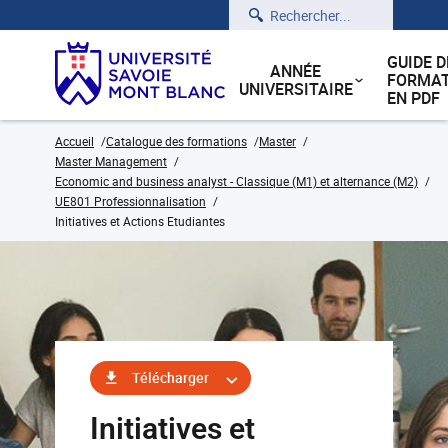
Rechercher
GUIDE D
ANNÉE
FORMAT
UNIVERSITAIRE
EN PDF
Accueil
Catalogue des formations
Master
Master Management
Economic and business analyst - Classique (M1) et alternance (M2)
UE801 Professionnalisation
Initiatives et Actions Etudiantes
Télécharger
Initiatives et