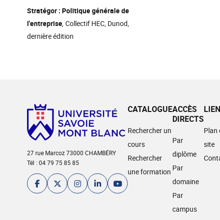
Stratégor : Politique générale de
l'entreprise
,
Collectif HEC, Dunod,
dernière édition
CATALOGUE
ACCÈS
LIE
DIRECTS
Rechercher un
Plan
Par
cours
site
27 rue Marcoz 73000 CHAMBÉRY
diplôme
Rechercher
Cont
Tél : 04 79 75 85 85
Par
une formation
domaine
Par
campus