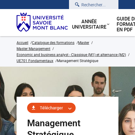
Rechercher
GUIDE D
ANNÉE
FORMAT
UNIVERSITAIRE
EN PDF
Accueil
Catalogue des formations
Master
Master Management
Economic and business analyst - Classique (M1) et alternance (M2)
UE701 Fondamentaux
Management Stratégique
Télécharger
Management
Stratégique