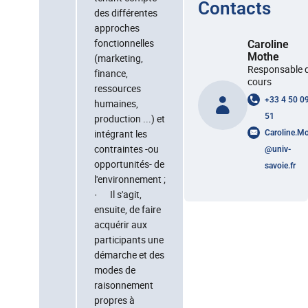
Contacts
des différentes
approches
fonctionnelles
Caroline
Mothe
(marketing,
Responsable 
finance,
cours
ressources
+33 4 50 0
humaines,
51
production ...) et
intégrant les
Caroline.M
contraintes -ou
@
univ-
opportunités- de
savoie.fr
l'environnement ;
· Il s'agit,
ensuite, de faire
acquérir aux
participants une
démarche et des
modes de
raisonnement
propres à