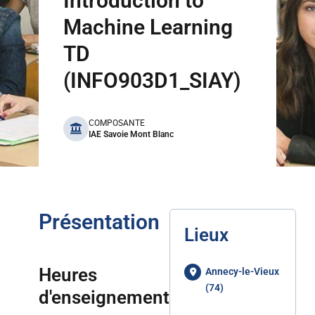
Introduction to
Machine Learning
TD
(INFO903D1_SIAY)
benefits
COMPOSANTE
IAE Savoie Mont Blanc
Présentation
Lieux
Heures
Annecy-le-Vieux
(74)
d'enseignement