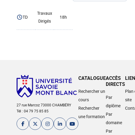
Travaux
TD
18h
Dirigés
CATALOGUE
ACCÈS
LIE
DIRECTS
Rechercher un
Plan
Par
cours
site
27 rue Marcoz 73000 CHAMBÉRY
diplôme
Rechercher
Cont
Tél : 04 79 75 85 85
Par
une formation
domaine
Par