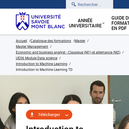
Rechercher
GUIDE D
ANNÉE
FORMAT
UNIVERSITAIRE
EN PDF
Accueil
Catalogue des formations
Master
Master Management
Economic and business analyst - Classique (M1) et alternance (M2)
UE06 Module Data science
Introduction to Machine Learning
Introduction to Machine Learning TD
Télécharger