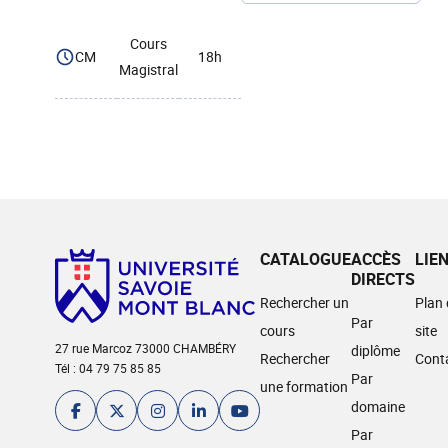
Cours
CM
18h
Magistral
CATALOGUE
ACCÈS
LIE
DIRECTS
Rechercher un
Plan
Par
cours
site
27 rue Marcoz 73000 CHAMBÉRY
diplôme
Rechercher
Cont
Tél : 04 79 75 85 85
Par
une formation
domaine
Par