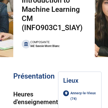
Introduction to
Machine Learning
CM
(INFO903C1_SIAY)
benefits
COMPOSANTE
IAE Savoie Mont Blanc
Présentation
Lieux
Heures
Annecy-le-Vieux
(74)
d'enseignement