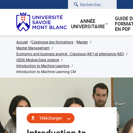
Rechercher
GUIDE D
ANNÉE
FORMAT
UNIVERSITAIRE
EN PDF
Accueil
Catalogue des formations
Master
Master Management
Economic and business analyst - Classique (M1) et alternance (M2)
UE06 Module Data science
Introduction to Machine Learning
Introduction to Machine Learning CM
Télécharger