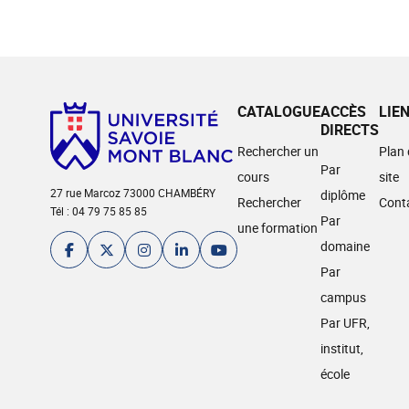
CATALOGUE
ACCÈS
LIE
DIRECTS
Rechercher un
Plan
Par
cours
site
27 rue Marcoz 73000 CHAMBÉRY
diplôme
Rechercher
Cont
Tél : 04 79 75 85 85
Par
une formation
domaine
Par
campus
Par UFR,
institut,
école