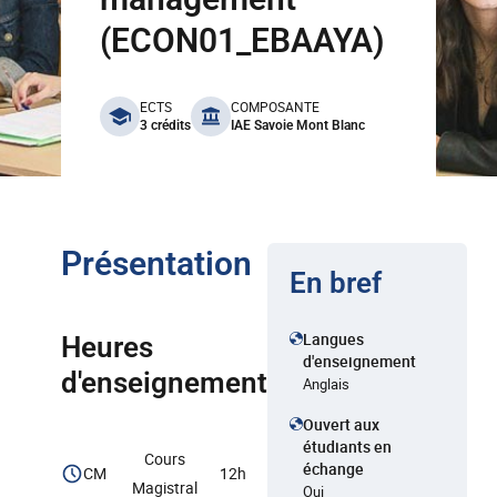
(ECON01_EBAAYA)
benefits
ECTS
COMPOSANTE
3 crédits
IAE Savoie Mont Blanc
Présentation
En bref
Langues
Heures
d'enseignement
d'enseignement
Anglais
Ouvert aux
étudiants en
Cours
échange
CM
12h
Magistral
Oui