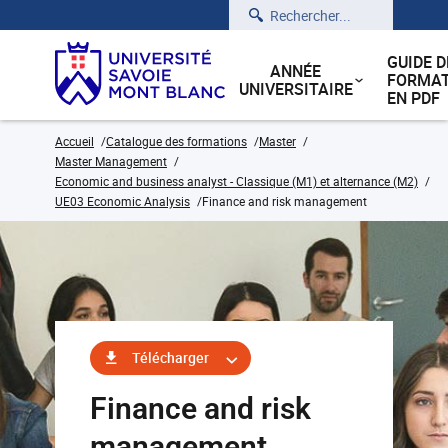
Rechercher
GUIDE D
ANNÉE
FORMAT
UNIVERSITAIRE
EN PDF
Accueil
Catalogue des formations
Master
Master Management
Economic and business analyst - Classique (M1) et alternance (M2)
UE03 Economic Analysis
Finance and risk management
Télécharger
Finance and risk
management