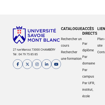
CATALOGUE
ACCÈS
LIE
DIRECTS
Rechercher un
Plan
Par
cours
site
27 rue Marcoz 73000 CHAMBÉRY
diplôme
Rechercher
Cont
Tél : 04 79 75 85 85
Par
une formation
domaine
Par
campus
Par UFR,
institut,
école