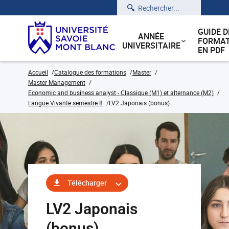
Rechercher
GUIDE D
ANNÉE
FORMAT
UNIVERSITAIRE
EN PDF
Accueil
Catalogue des formations
Master
Master Management
Economic and business analyst - Classique (M1) et alternance (M2)
Langue Vivante semestre 8
LV2 Japonais (bonus)
Télécharger
LV2 Japonais
(bonus)