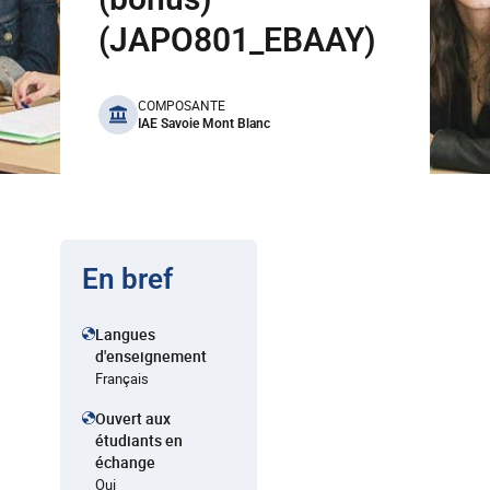
(JAPO801_EBAAY)
benefits
COMPOSANTE
IAE Savoie Mont Blanc
En bref
Langues
d'enseignement
Français
Ouvert aux
étudiants en
échange
Oui