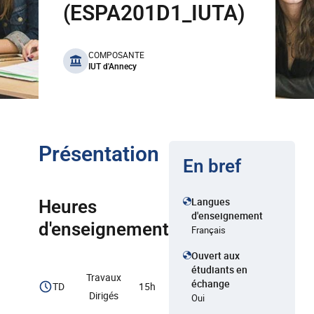
(ESPA201D1_IUTA)
benefits
COMPOSANTE
IUT d'Annecy
Présentation
En bref
Langues
Heures
d'enseignement
d'enseignement
Français
Ouvert aux
étudiants en
Travaux
échange
TD
15h
Dirigés
Oui