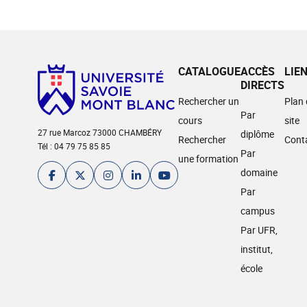
CATALOGUE
ACCÈS
LIE
DIRECTS
Rechercher un
Plan
Par
cours
site
27 rue Marcoz 73000 CHAMBÉRY
diplôme
Rechercher
Cont
Tél : 04 79 75 85 85
Par
une formation
domaine
Par
campus
Par UFR,
institut,
école