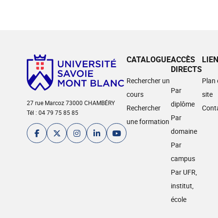
CATALOGUE
ACCÈS
LIE
DIRECTS
Rechercher un
Plan
Par
cours
site
27 rue Marcoz 73000 CHAMBÉRY
diplôme
Rechercher
Cont
Tél : 04 79 75 85 85
Par
une formation
domaine
Par
campus
Par UFR,
institut,
école