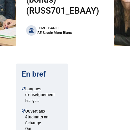
(RUSS701_EBAAY)
benefits
COMPOSANTE
IAE Savoie Mont Blanc
En bref
Langues
d'enseignement
Français
Ouvert aux
étudiants en
échange
Oui