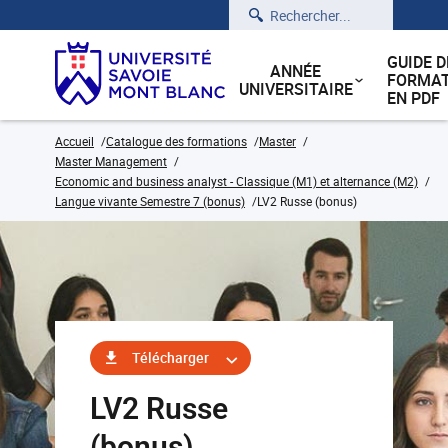
Rechercher
GUIDE D
ANNÉE
FORMAT
UNIVERSITAIRE
EN PDF
Accueil
Catalogue des formations
Master
Master Management
Economic and business analyst - Classique (M1) et alternance (M2)
Langue vivante Semestre 7 (bonus)
LV2 Russe (bonus)
Télécharger
LV2 Russe
(bonus)