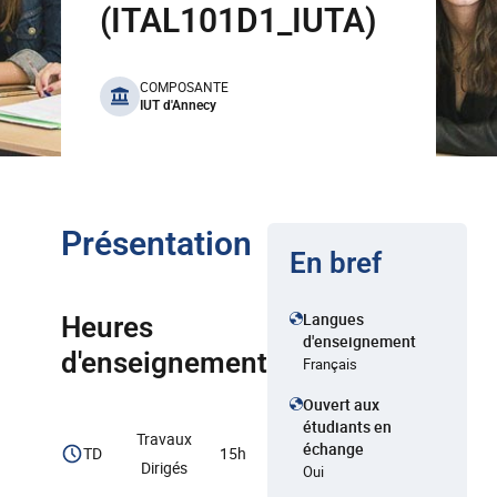
(ITAL101D1_IUTA)
benefits
COMPOSANTE
IUT d'Annecy
Présentation
En bref
Langues
Heures
d'enseignement
d'enseignement
Français
Ouvert aux
étudiants en
Travaux
échange
TD
15h
Dirigés
Oui