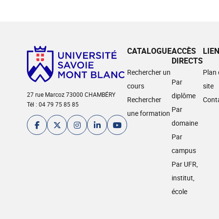
CATALOGUE
ACCÈS
LIE
DIRECTS
Rechercher un
Plan
Par
cours
site
27 rue Marcoz 73000 CHAMBÉRY
diplôme
Rechercher
Cont
Tél : 04 79 75 85 85
Par
une formation
domaine
Par
campus
Par UFR,
institut,
école